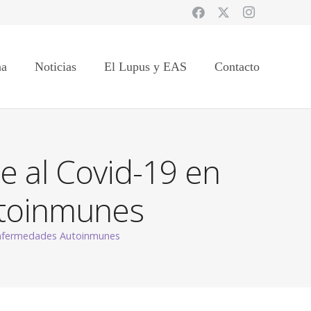
na
Noticias
El Lupus y EAS
Contacto
e al Covid-19 en
utoinmunes
 Enfermedades Autoinmunes