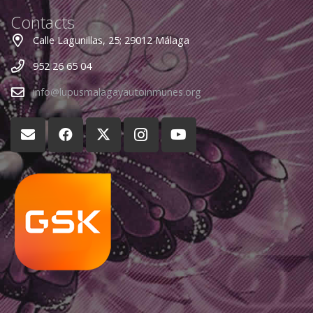
Contacts
Calle Lagunillas, 25; 29012 Málaga
952 26 65 04
info@lupusmalagayautoinmunes.org