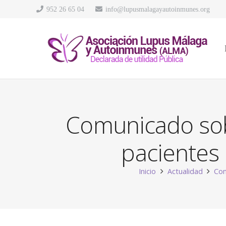
952 26 65 04
info@lupusmalagayautoinmunes.org
Comunicado sobr
pacientes
Inicio
Actualidad
Com