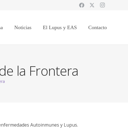
na
Noticias
El Lupus y EAS
Contacto
de la Frontera
era
as enfermedades Autoinmunes y Lupus.