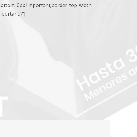
ttom: 0px !important;border-top-width:
portant;}"]