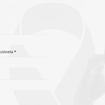
cciónela
*