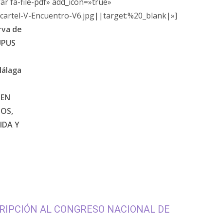
ar fa-file-pdf» add_icon=»true»
tel-V-Encuentro-V6.jpg||target:%20_blank|»]
rva de
UPUS
Málaga
 EN
OS,
IDA Y
RIPCIÓN AL CONGRESO NACIONAL DE