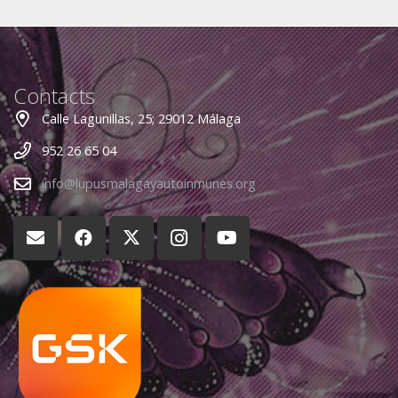
Contacts
Calle Lagunillas, 25; 29012 Málaga
952 26 65 04
info@lupusmalagayautoinmunes.org