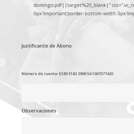
domingo.pdf||target:%20_blank|" css=".vc_c
0px !important;border-bottom-width: 0px !im
Justificante de Abono
Número de cuenta: ES89 3183 2900 54 1007577420
Tipos
Observaciones
de
archivos
aceptados:
jpg,