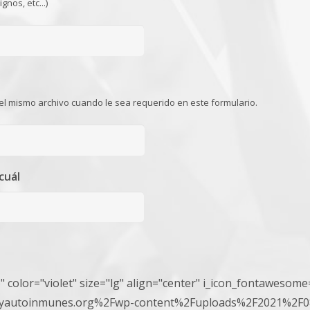
gnos, etc...)
 el mismo archivo cuando le sea requerido en este formulario.
cuál
 color="violet" size="lg" align="center" i_icon_fontawesome=
gayautoinmunes.org%2Fwp-content%2Fuploads%2F2021%2F