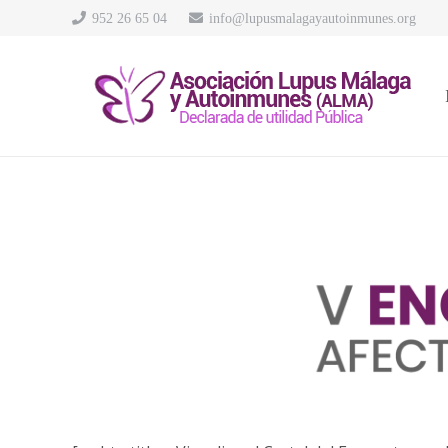
952 26 65 04
info@lupusmalagayautoinmunes.org