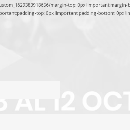
ustom_1629383918656{margin-top: 0px !important;margin-bo
portant;padding-top: 0px !important;padding-bottom: 0px !im