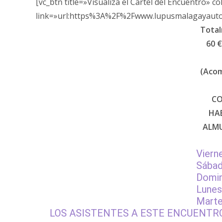
[vc_btn title=»Visualiza el Cartel del Encuentro» 
link=»url:https%3A%2F%2Fwww.lupusmalagayaut
Total
60 
(Acom
CO
HA
ALMU
Viern
Sábad
Domin
Lunes
Marte
LOS ASISTENTES A ESTE ENCUENTR