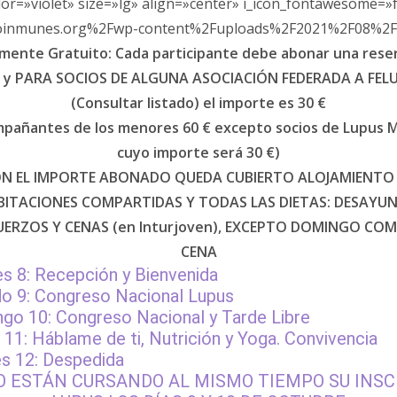
color=»violet» size=»lg» align=»center» i_icon_fontawesome=»f
oinmunes.org%2Fwp-content%2Fuploads%2F2021%2F08%2Fcar
mente Gratuito: Cada participante debe abonar una rese
€ y PARA SOCIOS DE ALGUNA ASOCIACIÓN FEDERADA A FEL
(Consultar listado) el importe es 30 €
pañantes de los menores 60 € excepto socios de Lupus 
cuyo importe será 30 €)
N EL IMPORTE ABONADO QUEDA CUBIERTO ALOJAMIENTO
BITACIONES COMPARTIDAS Y TODAS LAS DIETAS: DESAYUN
ERZOS Y CENAS (en Inturjoven), EXCEPTO DOMINGO COM
CENA
es 8: Recepción y Bienvenida
o 9: Congreso Nacional Lupus
go 10: Congreso Nacional y Tarde Libre
 11: Háblame de ti, Nutrición y Yoga. Convivencia
s 12: Despedida
O ESTÁN CURSANDO AL MISMO TIEMPO SU INSC