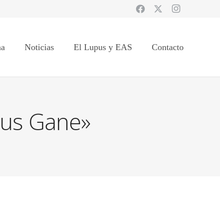
na
Noticias
El Lupus y EAS
Contacto
pus Gane»