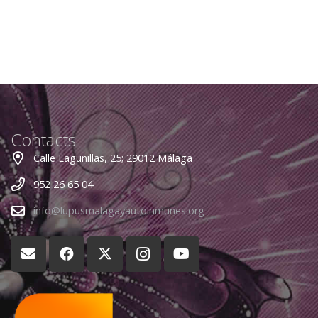
Contacts
Calle Lagunillas, 25; 29012 Málaga
952 26 65 04
info@lupusmalagayautoinmunes.org