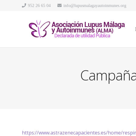
952 26 65 04
info@lupusmalagayautoinmunes.org
Campaña.
https://www.astrazenecapacientes.es/home/resp