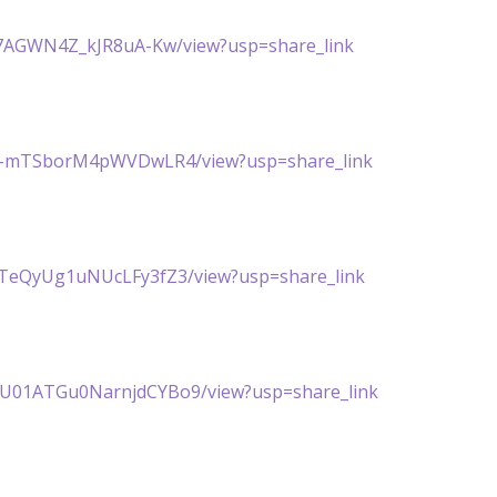
uEC7AGWN4Z_kJR8uA-Kw/view?usp=share_link
wb5Z-mTSborM4pWVDwLR4/view?usp=share_link
fvTeQyUg1uNUcLFy3fZ3/view?usp=share_link
CVU01ATGu0NarnjdCYBo9/view?usp=share_link