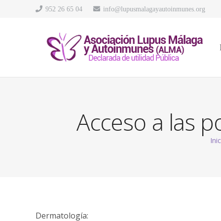
952 26 65 04
info@lupusmalagayautoinmunes.org
Acceso a las 
Ini
Dermatología: