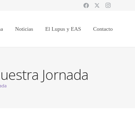
na
Noticias
El Lupus y EAS
Contacto
uestra Jornada
nada