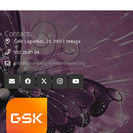
Contacts
Calle Lagunillas, 25; 29012 Málaga
952 26 65 04
info@lupusmalagayautoinmunes.org