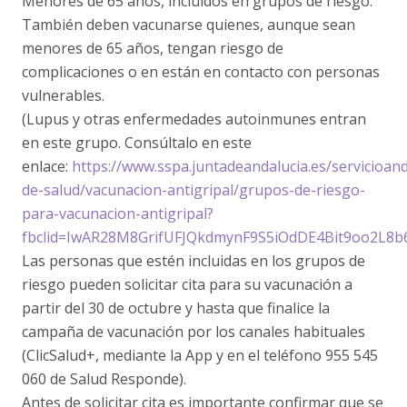
Menores de 65 años, incluidos en grupos de riesgo.
También deben vacunarse quienes, aunque sean
menores de 65 años, tengan riesgo de
complicaciones o en están en contacto con personas
vulnerables.
(Lupus y otras enfermedades autoinmunes entran
en este grupo. Consúltalo en este
enlace:
https://www.sspa.juntadeandalucia.es/servicioan
de-salud/vacunacion-antigripal/grupos-de-riesgo-
para-vacunacion-antigripal?
fbclid=IwAR28M8GrifUFJQkdmynF9S5iOdDE4Bit9oo2L8b
Las personas que estén incluidas en los grupos de
riesgo pueden solicitar cita para su vacunación a
partir del 30 de octubre y hasta que finalice la
campaña de vacunación por los canales habituales
(ClicSalud+, mediante la App y en el teléfono 955 545
060 de Salud Responde).
Antes de solicitar cita es importante confirmar que se