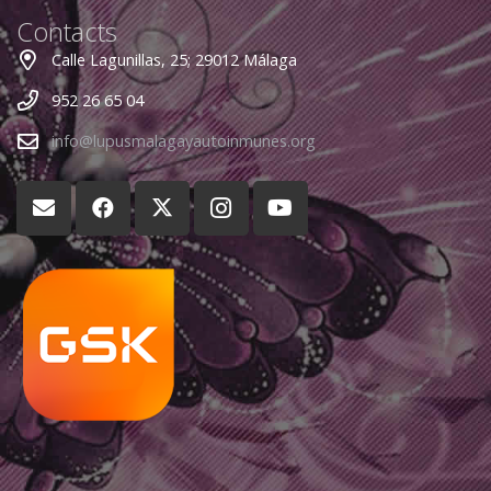
Contacts
Calle Lagunillas, 25; 29012 Málaga
952 26 65 04
info@lupusmalagayautoinmunes.org