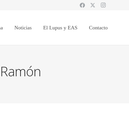
na
Noticias
El Lupus y EAS
Contacto
e Ramón