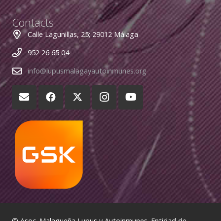
Contacts
Calle Lagunillas, 25; 29012 Málaga
952 26 65 04
info@lupusmalagayautoinmunes.org
© Asoc. Malagueña Lupus y Autoinmunes. Entidad de