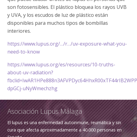
son fotosensibles. El plástico bloquea los rayos UVB
y UVA, y los escudos de luz de plástico están
disponibles para muchos tipos de bombillas
interiores.
https://www.lupus.org/…/r…/uv-exposure-what-you-
need-to-know
https://www.lupus.org/es/resources/10-truths-
about-uv-radiation?
fbclid=IwAR1HPe888n3AFVPDyc64HhxR00xTF44rIB2WPP
dpGCj-uNyWmechzhg
Asociación Lupus Málaga
El lupus es una enfermedad autoinmune, reumática y sin
cura que afecta aproximadamente a 40.000 personas en