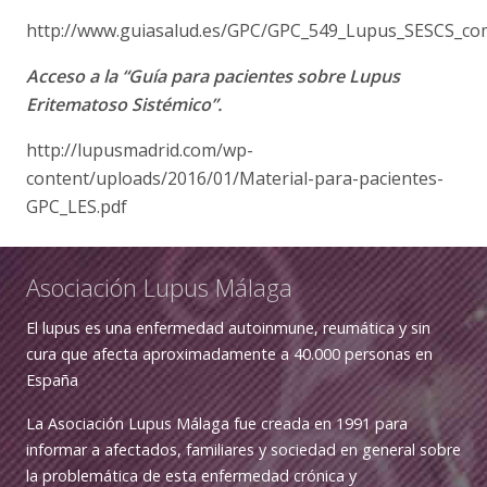
http://www.guiasalud.es/GPC/GPC_549_Lupus_SESCS_co
Acceso a la “Guía para pacientes sobre Lupus
Eritematoso Sistémico”.
http://lupusmadrid.com/wp-
content/uploads/2016/01/Material-para-pacientes-
GPC_LES.pdf
Asociación Lupus Málaga
El lupus es una enfermedad autoinmune, reumática y sin
cura que afecta aproximadamente a 40.000 personas en
España
La Asociación Lupus Málaga fue creada en 1991 para
informar a afectados, familiares y sociedad en general sobre
la problemática de esta enfermedad crónica y