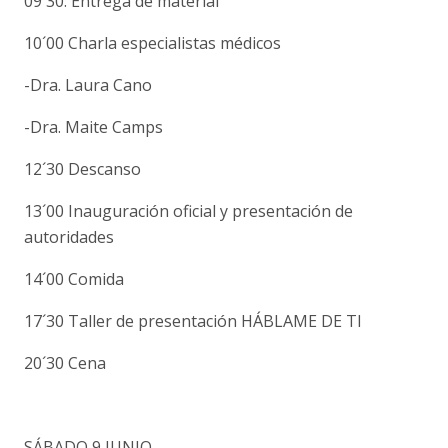
09´30: Entrega de material
10´00 Charla especialistas médicos
-Dra. Laura Cano
-Dra. Maite Camps
12´30 Descanso
13´00 Inauguración oficial y presentación de
autoridades
14´00 Comida
17´30 Taller de presentación HÁBLAME DE TI
20´30 Cena
SÁBADO 9 JUNIO