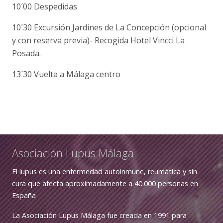
10´00 Despedidas
10´30 Excursión Jardines de La Concepción (opcional
y con reserva previa)- Recogida Hotel Vincci La
Posada.
13´30 Vuelta a Málaga centro
Asociación Lupus Málaga
El lupus es una enfermedad autoinmune, reumática y sin
cura que afecta aproximadamente a 40.000 personas en
España
La Asociación Lupus Málaga fue creada en 1991 para