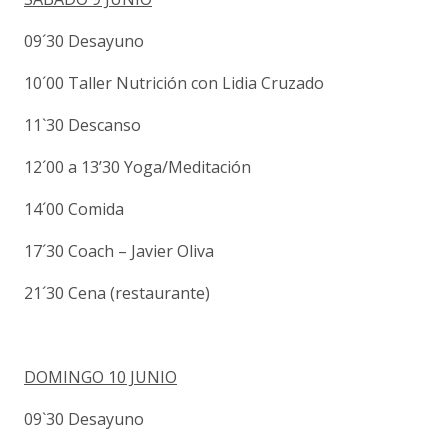
09´30 Desayuno
10´00 Taller Nutrición con Lidia Cruzado
11`30 Descanso
12´00 a 13’30 Yoga/Meditación
14´00 Comida
17´30 Coach – Javier Oliva
21´30 Cena (restaurante)
DOMINGO 10 JUNIO
09`30 Desayuno