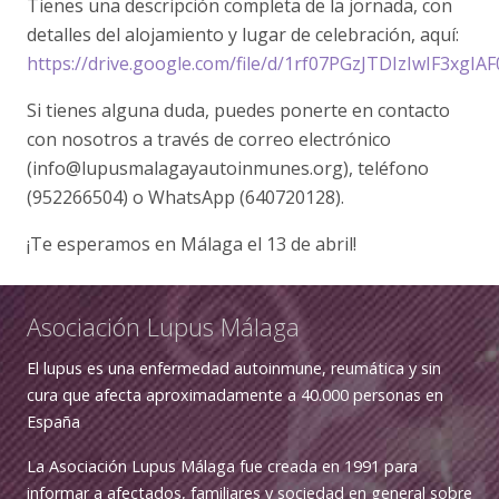
Tienes una descripción completa de la jornada, con
detalles del alojamiento y lugar de celebración, aquí:
https://drive.google.com/file/d/1rf07PGzJTDIzIwIF3xgIA
Si tienes alguna duda, puedes ponerte en contacto
con nosotros a través de correo electrónico
(info@lupusmalagayautoinmunes.org), teléfono
(952266504) o WhatsApp (640720128).
¡Te esperamos en Málaga el 13 de abril!
Asociación Lupus Málaga
El lupus es una enfermedad autoinmune, reumática y sin
cura que afecta aproximadamente a 40.000 personas en
España
La Asociación Lupus Málaga fue creada en 1991 para
informar a afectados, familiares y sociedad en general sobre