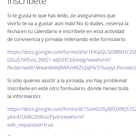
Inscríbete
Si te gusta lo que has leído, ¡te aseguramos que
vivirlo te va a gustar aún más! No lo dudes, reserva la
fecha en tu calendario e inscríbete en esta actividad
de convivencia y jornada rellenando este formulario:
https://docs.google.com/forms/d/e/1FAIpQLSd38MHC25
QGu51WEvvL2MG1-s6JGHCbbmdg/viewform?
fbclid=IwAR1Wedn6ANBWKmMZs2qPiV37luvyyLIhUmbr
Si sólo quieres asistir a la jornada, ¡no hay problema!
Inscríbete en este otro formulario, donde tienes toda
la información:
https://docs.google.com/forms/d/1SxmGUSyBFDX9Q515
y6iv41U68G3tWuUPjv0/viewform?
edit_requested=true