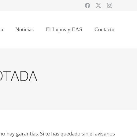
na
Noticias
El Lupus y EAS
Contacto
OTADA
o hay garantías. Si te has quedado sin él avísanos