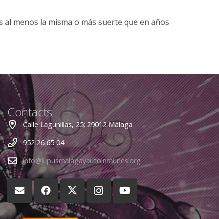
os al menos la misma o más suerte que en años
Contacts
Calle Lagunillas, 25; 29012 Málaga
952 26 65 04
info@lupusmalagayautoinmunes.org