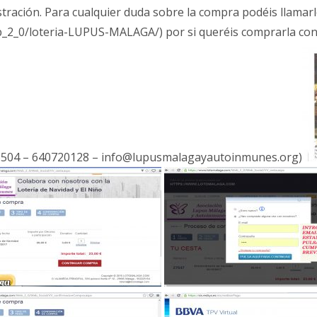
tración. Para cualquier duda sobre la compra podéis llamarle
eb_2_0/loteria-LUPUS-MALAGA/) por si queréis comprarla con 
66504 – 640720128 – info@lupusmalagayautoinmunes.org)