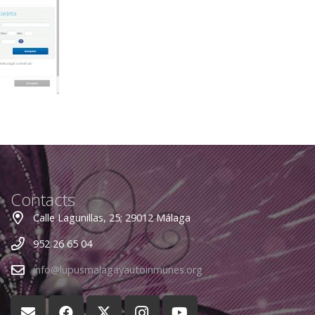
Contacts
Calle Lagunillas, 25; 29012 Málaga
952 26 65 04
info@lupusmalagayautoinmunes.org