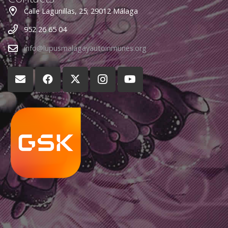
Calle Lagunillas, 25; 29012 Málaga
952 26 65 04
info@lupusmalagayautoinmunes.org