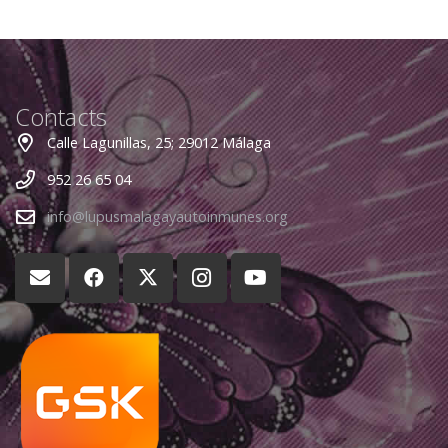
Contacts
Calle Lagunillas, 25; 29012 Málaga
952 26 65 04
info@lupusmalagayautoinmunes.org