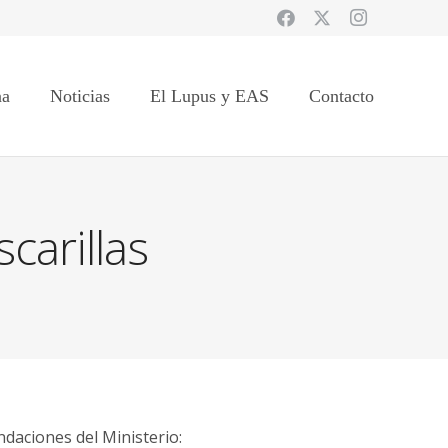
na
Noticias
El Lupus y EAS
Contacto
arillas
daciones del Ministerio: