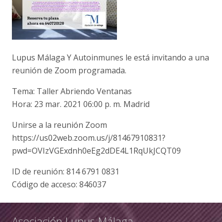
Lupus Málaga Y Autoinmunes le está invitando a una
reunión de Zoom programada.
Tema: Taller Abriendo Ventanas
Hora: 23 mar. 2021 06:00 p. m. Madrid
Unirse a la reunión Zoom
https://us02web.zoom.us/j/81467910831?
pwd=OVIzVGExdnh0eEg2dDE4L1RqUkJCQT09
ID de reunión: 814 6791 0831
Código de acceso: 846037
Asociación Lupus Málaga