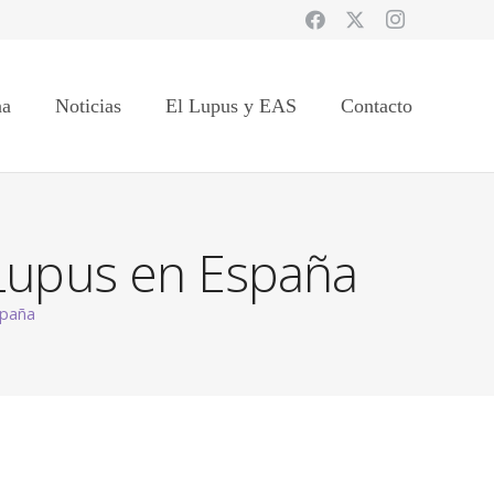
na
Noticias
El Lupus y EAS
Contacto
 Lupus en España
spaña