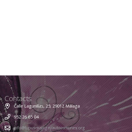
Contacts
Calle Lagunillas, 25; 29012 Málaga
952 26 65 04
info@lupusmalagayautoinmunes.org