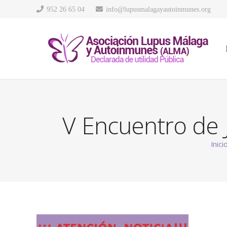
952 26 65 04
info@lupusmalagayautoinmunes.org
V Encuentro de 
Inici