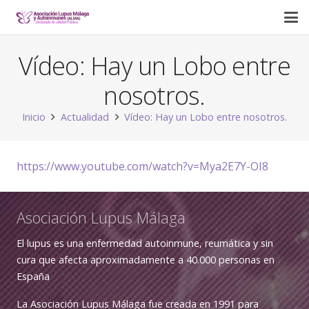
Vídeo: Hay un Lobo entre
nosotros.
Inicio
Actualidad
Vídeo: Hay un Lobo entre nosotros.
https://www.youtube.com/watch?v=Mya2E7Y-OI8
Asociación Lupus Málaga
El lupus es una enfermedad autoinmune, reumática y sin
cura que afecta aproximadamente a 40.000 personas en
España
La Asociación Lupus Málaga fue creada en 1991 para