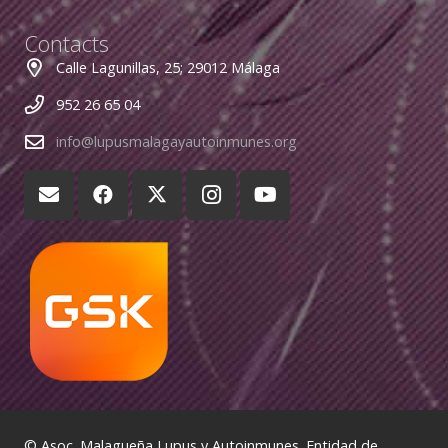
Contacts
Calle Lagunillas, 25; 29012 Málaga
952 26 65 04
info@lupusmalagayautoinmunes.org
© Asoc. Malagueña Lupus y Autoinmunes. Entidad de