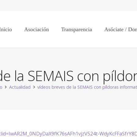
Inicio
Asociación
Transparencia
Asóciate / Do
de la SEMAIS con píldor
io
Actualidad
vídeos breves de la SEMAIS con píldoras informat
/?fbclid=IwAR2M_0NDyDaX9fK76sAFh1vjzV524t-WdyKcFFaSfrY