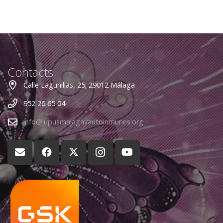
Contacts
Calle Lagunillas, 25; 29012 Málaga
952 26 65 04
info@lupusmalagayautoinmunes.org