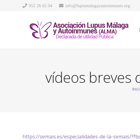
952 26 65 04
info@lupusmalagayautoinmunes.org
vídeos breves 
Inic
https://semais.es/especialidades-de-la-semais