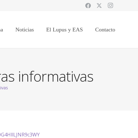
na
Noticias
El Lupus y EAS
Contacto
as informativas
ivas
8DG4HllLJNR9c3WY