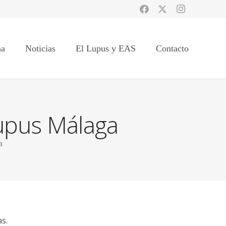
na
Noticias
El Lupus y EAS
Contacto
Lupus Málaga
a
as.