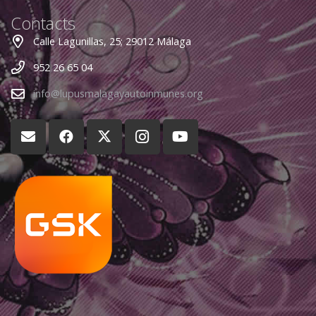
Contacts
Calle Lagunillas, 25; 29012 Málaga
952 26 65 04
info@lupusmalagayautoinmunes.org