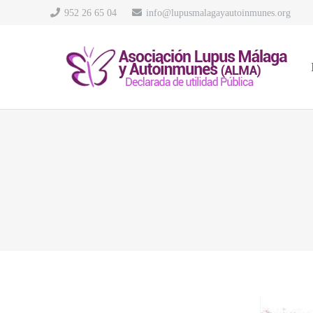
952 26 65 04
info@lupusmalagayautoinmunes.org