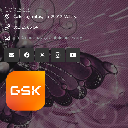
Contacts
Calle Lagunillas, 25; 29012 Málaga
952 26 65 04
info@lupusmalagayautoinmunes.org