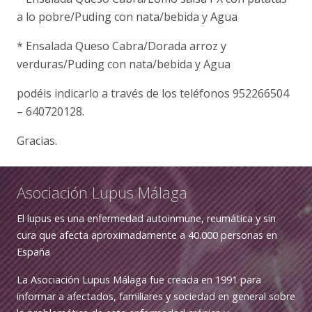
a lo pobre/Puding con nata/bebida y Agua
* Ensalada Queso Cabra/Dorada arroz y
verduras/Puding con nata/bebida y Agua
podéis indicarlo a través de los teléfonos 952266504
– 640720128.
Gracias.
Asociación Lupus Málaga
El lupus es una enfermedad autoinmune, reumática y sin
cura que afecta aproximadamente a 40.000 personas en
España
La Asociación Lupus Málaga fue creada en 1991 para
informar a afectados, familiares y sociedad en general sobre