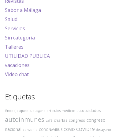
Revistas
Sabor a Málaga
Salud
Servicios
Sin categoría
Talleres
UTILIDAD PUBLICA
vacaciones
Video chat
Etiquetas
autocuidados
#nodejesqueellupusgane
artículos médicos
autoinmunes
congreso
charlas
congreso
café
COVID19
nacional
COVID
convenio
CORONAVIRUS
desayuno