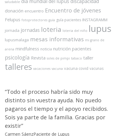
dia mundial del lupus
discapacidad
saludable
Encuentro de jóvenes
donación
encuentro
Felupus
INSTAGRAMM
guía pacientes
fotoprotectores
guía
lupus
loteria
jornadas
jornada
loteria del niño
mesas informativas
lupusmalaga
mi grano de
nutrición
pacientes
mindfulness
noticia
arena
psicología
Revista
taller
soles de pimpi
tabaco
talleres
vacuna covid
vacunas
vacaciones
vacuna
Todo el proceso habría sido muy
distinto sin vuestra ayuda. No puedo
pagaros el tiempo y el apoyo recibidos.
Sois ya parte de la familia. Gracias por
existir
Carmen Sáenz
Paciente de Lupus