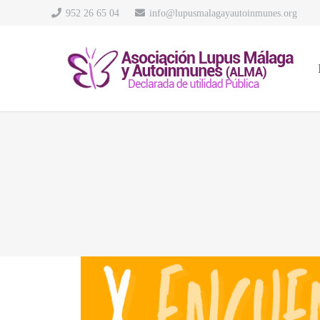
952 26 65 04
info@lupusmalagayautoinmunes.org