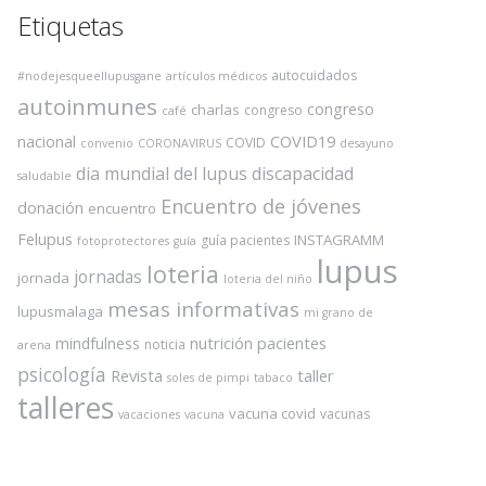
Etiquetas
autocuidados
#nodejesqueellupusgane
artículos médicos
autoinmunes
congreso
charlas
congreso
café
COVID19
nacional
COVID
convenio
CORONAVIRUS
desayuno
dia mundial del lupus
discapacidad
saludable
Encuentro de jóvenes
donación
encuentro
Felupus
INSTAGRAMM
guía pacientes
fotoprotectores
guía
lupus
loteria
jornadas
jornada
loteria del niño
mesas informativas
lupusmalaga
mi grano de
nutrición
pacientes
mindfulness
noticia
arena
psicología
Revista
taller
soles de pimpi
tabaco
talleres
vacuna covid
vacunas
vacaciones
vacuna