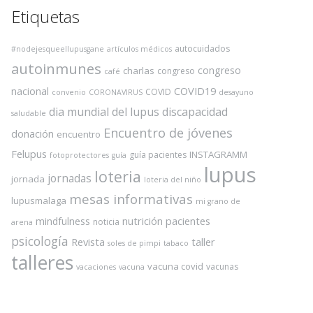
Etiquetas
autocuidados
#nodejesqueellupusgane
artículos médicos
autoinmunes
congreso
charlas
congreso
café
COVID19
nacional
COVID
convenio
CORONAVIRUS
desayuno
dia mundial del lupus
discapacidad
saludable
Encuentro de jóvenes
donación
encuentro
Felupus
INSTAGRAMM
guía pacientes
fotoprotectores
guía
lupus
loteria
jornadas
jornada
loteria del niño
mesas informativas
lupusmalaga
mi grano de
nutrición
pacientes
mindfulness
noticia
arena
psicología
Revista
taller
soles de pimpi
tabaco
talleres
vacuna covid
vacunas
vacaciones
vacuna