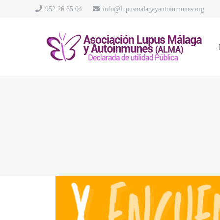
952 26 65 04
info@lupusmalagayautoinmunes.org