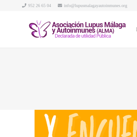
952 26 65 04
info@lupusmalagayautoinmunes.org