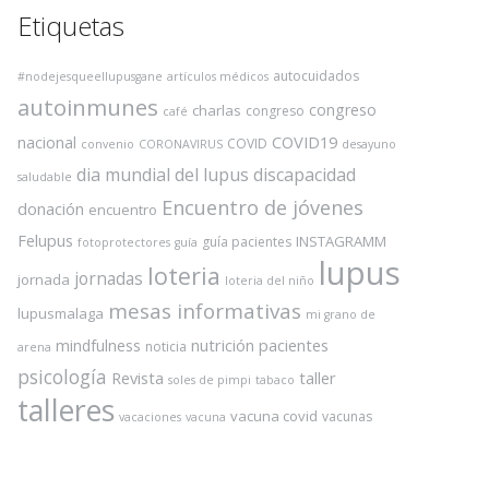
Etiquetas
autocuidados
#nodejesqueellupusgane
artículos médicos
autoinmunes
congreso
charlas
congreso
café
COVID19
nacional
COVID
convenio
CORONAVIRUS
desayuno
dia mundial del lupus
discapacidad
saludable
Encuentro de jóvenes
donación
encuentro
Felupus
INSTAGRAMM
guía pacientes
fotoprotectores
guía
lupus
loteria
jornadas
jornada
loteria del niño
mesas informativas
lupusmalaga
mi grano de
nutrición
pacientes
mindfulness
noticia
arena
psicología
Revista
taller
soles de pimpi
tabaco
talleres
vacuna covid
vacunas
vacaciones
vacuna