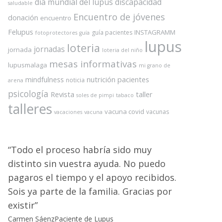
dia mundial del lupus
discapacidad
saludable
Encuentro de jóvenes
donación
encuentro
Felupus
INSTAGRAMM
guía pacientes
fotoprotectores
guía
lupus
loteria
jornadas
jornada
loteria del niño
mesas informativas
lupusmalaga
mi grano de
nutrición
pacientes
mindfulness
noticia
arena
psicología
Revista
taller
soles de pimpi
tabaco
talleres
vacuna covid
vacunas
vacaciones
vacuna
Todo el proceso habría sido muy
distinto sin vuestra ayuda. No puedo
pagaros el tiempo y el apoyo recibidos.
Sois ya parte de la familia. Gracias por
existir
Carmen Sáenz
Paciente de Lupus