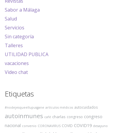
Revistas
Sabor a Málaga
Salud
Servicios
Sin categoría
Talleres
UTILIDAD PUBLICA
vacaciones
Video chat
Etiquetas
autocuidados
#nodejesqueellupusgane
artículos médicos
autoinmunes
congreso
charlas
congreso
café
COVID19
nacional
COVID
convenio
CORONAVIRUS
desayuno