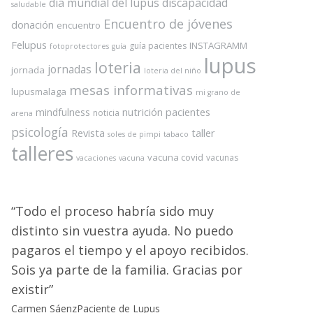
dia mundial del lupus
discapacidad
saludable
Encuentro de jóvenes
donación
encuentro
Felupus
INSTAGRAMM
guía pacientes
fotoprotectores
guía
lupus
loteria
jornadas
jornada
loteria del niño
mesas informativas
lupusmalaga
mi grano de
nutrición
pacientes
mindfulness
noticia
arena
psicología
Revista
taller
soles de pimpi
tabaco
talleres
vacuna covid
vacunas
vacaciones
vacuna
Todo el proceso habría sido muy
distinto sin vuestra ayuda. No puedo
pagaros el tiempo y el apoyo recibidos.
Sois ya parte de la familia. Gracias por
existir
Carmen Sáenz
Paciente de Lupus