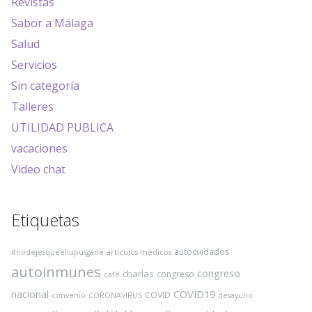
Revistas
Sabor a Málaga
Salud
Servicios
Sin categoría
Talleres
UTILIDAD PUBLICA
vacaciones
Video chat
Etiquetas
autocuidados
#nodejesqueellupusgane
artículos médicos
autoinmunes
congreso
charlas
congreso
café
COVID19
nacional
COVID
convenio
CORONAVIRUS
desayuno