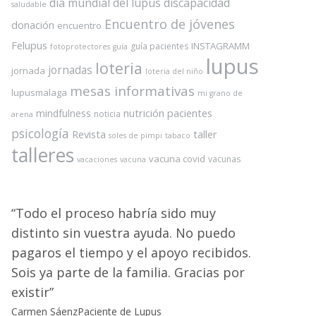
dia mundial del lupus
discapacidad
saludable
Encuentro de jóvenes
donación
encuentro
Felupus
INSTAGRAMM
guía pacientes
fotoprotectores
guía
lupus
loteria
jornadas
jornada
loteria del niño
mesas informativas
lupusmalaga
mi grano de
nutrición
pacientes
mindfulness
noticia
arena
psicología
Revista
taller
soles de pimpi
tabaco
talleres
vacuna covid
vacunas
vacaciones
vacuna
Todo el proceso habría sido muy
distinto sin vuestra ayuda. No puedo
pagaros el tiempo y el apoyo recibidos.
Sois ya parte de la familia. Gracias por
existir
Carmen Sáenz
Paciente de Lupus