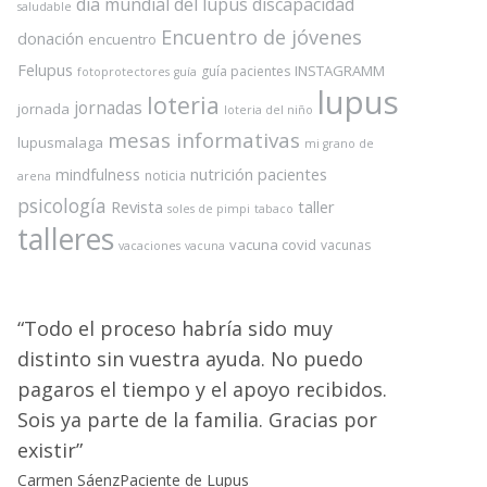
dia mundial del lupus
discapacidad
saludable
Encuentro de jóvenes
donación
encuentro
Felupus
INSTAGRAMM
guía pacientes
fotoprotectores
guía
lupus
loteria
jornadas
jornada
loteria del niño
mesas informativas
lupusmalaga
mi grano de
nutrición
pacientes
mindfulness
noticia
arena
psicología
Revista
taller
soles de pimpi
tabaco
talleres
vacuna covid
vacunas
vacaciones
vacuna
Todo el proceso habría sido muy
distinto sin vuestra ayuda. No puedo
pagaros el tiempo y el apoyo recibidos.
Sois ya parte de la familia. Gracias por
existir
Carmen Sáenz
Paciente de Lupus