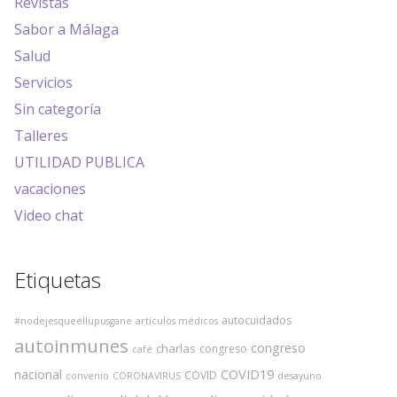
Revistas
Sabor a Málaga
Salud
Servicios
Sin categoría
Talleres
UTILIDAD PUBLICA
vacaciones
Video chat
Etiquetas
autocuidados
#nodejesqueellupusgane
artículos médicos
autoinmunes
congreso
charlas
congreso
café
COVID19
nacional
COVID
convenio
CORONAVIRUS
desayuno