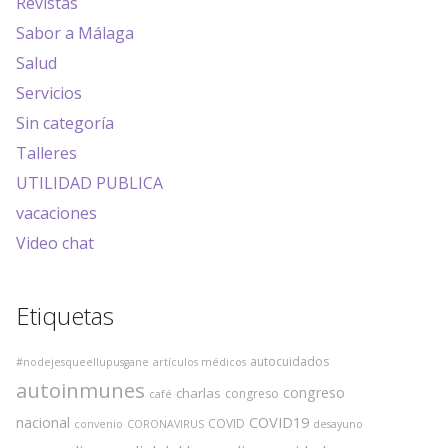
Revistas
Sabor a Málaga
Salud
Servicios
Sin categoría
Talleres
UTILIDAD PUBLICA
vacaciones
Video chat
Etiquetas
autocuidados
#nodejesqueellupusgane
artículos médicos
autoinmunes
congreso
charlas
congreso
café
COVID19
nacional
COVID
convenio
CORONAVIRUS
desayuno