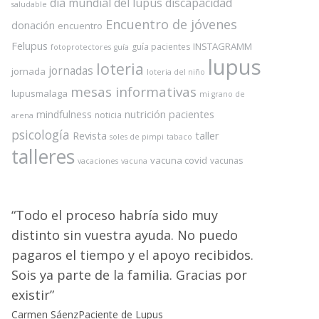
dia mundial del lupus
discapacidad
saludable
Encuentro de jóvenes
donación
encuentro
Felupus
INSTAGRAMM
guía pacientes
fotoprotectores
guía
lupus
loteria
jornadas
jornada
loteria del niño
mesas informativas
lupusmalaga
mi grano de
nutrición
pacientes
mindfulness
noticia
arena
psicología
Revista
taller
soles de pimpi
tabaco
talleres
vacuna covid
vacunas
vacaciones
vacuna
Todo el proceso habría sido muy
distinto sin vuestra ayuda. No puedo
pagaros el tiempo y el apoyo recibidos.
Sois ya parte de la familia. Gracias por
existir
Carmen Sáenz
Paciente de Lupus