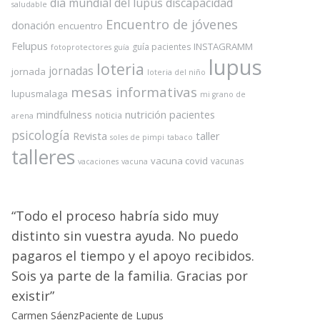
dia mundial del lupus
discapacidad
saludable
Encuentro de jóvenes
donación
encuentro
Felupus
INSTAGRAMM
guía pacientes
fotoprotectores
guía
lupus
loteria
jornadas
jornada
loteria del niño
mesas informativas
lupusmalaga
mi grano de
nutrición
pacientes
mindfulness
noticia
arena
psicología
Revista
taller
soles de pimpi
tabaco
talleres
vacuna covid
vacunas
vacaciones
vacuna
Todo el proceso habría sido muy
distinto sin vuestra ayuda. No puedo
pagaros el tiempo y el apoyo recibidos.
Sois ya parte de la familia. Gracias por
existir
Carmen Sáenz
Paciente de Lupus