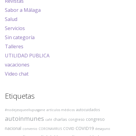
Revistas
Sabor a Málaga
Salud
Servicios
Sin categoría
Talleres
UTILIDAD PUBLICA
vacaciones
Video chat
Etiquetas
autocuidados
#nodejesqueellupusgane
artículos médicos
autoinmunes
congreso
charlas
congreso
café
COVID19
nacional
COVID
convenio
CORONAVIRUS
desayuno