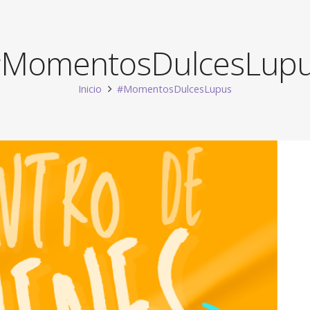
MomentosDulcesLup
Inicio
#MomentosDulcesLupus