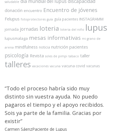
dia mundial del lupus
discapacidad
saludable
Encuentro de jóvenes
donación
encuentro
Felupus
INSTAGRAMM
guía pacientes
fotoprotectores
guía
lupus
loteria
jornadas
jornada
loteria del niño
mesas informativas
lupusmalaga
mi grano de
nutrición
pacientes
mindfulness
noticia
arena
psicología
Revista
taller
soles de pimpi
tabaco
talleres
vacuna covid
vacunas
vacaciones
vacuna
Todo el proceso habría sido muy
distinto sin vuestra ayuda. No puedo
pagaros el tiempo y el apoyo recibidos.
Sois ya parte de la familia. Gracias por
existir
Carmen Sáenz
Paciente de Lupus