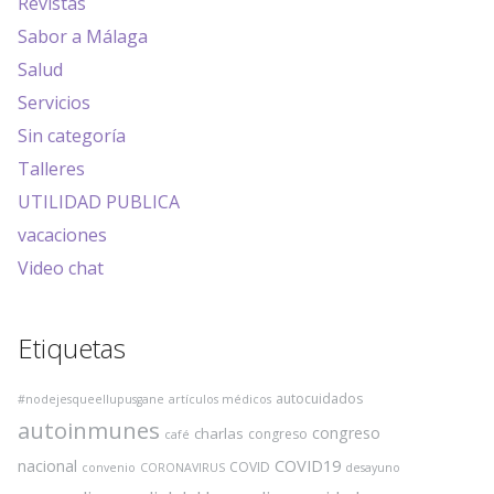
Revistas
Sabor a Málaga
Salud
Servicios
Sin categoría
Talleres
UTILIDAD PUBLICA
vacaciones
Video chat
Etiquetas
autocuidados
#nodejesqueellupusgane
artículos médicos
autoinmunes
congreso
charlas
congreso
café
COVID19
nacional
COVID
convenio
CORONAVIRUS
desayuno