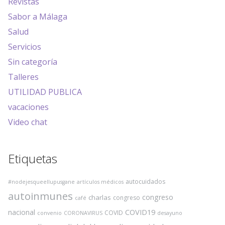
Revistas
Sabor a Málaga
Salud
Servicios
Sin categoría
Talleres
UTILIDAD PUBLICA
vacaciones
Video chat
Etiquetas
autocuidados
#nodejesqueellupusgane
artículos médicos
autoinmunes
congreso
charlas
congreso
café
COVID19
nacional
COVID
convenio
CORONAVIRUS
desayuno