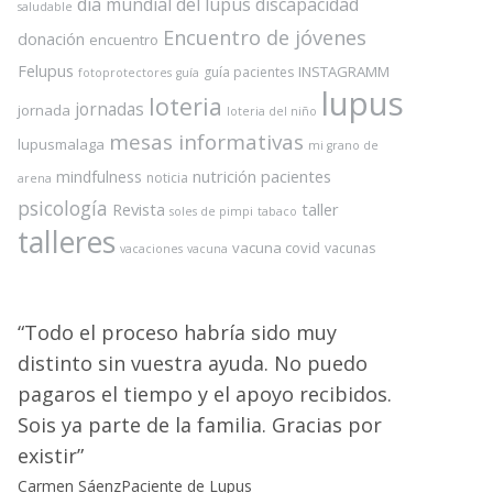
dia mundial del lupus
discapacidad
saludable
Encuentro de jóvenes
donación
encuentro
Felupus
INSTAGRAMM
guía pacientes
fotoprotectores
guía
lupus
loteria
jornadas
jornada
loteria del niño
mesas informativas
lupusmalaga
mi grano de
nutrición
pacientes
mindfulness
noticia
arena
psicología
Revista
taller
soles de pimpi
tabaco
talleres
vacuna covid
vacunas
vacaciones
vacuna
Todo el proceso habría sido muy
distinto sin vuestra ayuda. No puedo
pagaros el tiempo y el apoyo recibidos.
Sois ya parte de la familia. Gracias por
existir
Carmen Sáenz
Paciente de Lupus