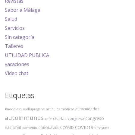
Revistas
Sabor a Málaga
Salud
Servicios
Sin categoría
Talleres
UTILIDAD PUBLICA
vacaciones
Video chat
Etiquetas
autocuidados
#nodejesqueellupusgane
artículos médicos
autoinmunes
congreso
charlas
congreso
café
COVID19
nacional
COVID
convenio
CORONAVIRUS
desayuno