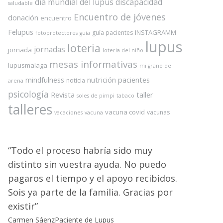
dia mundial del lupus
discapacidad
saludable
Encuentro de jóvenes
donación
encuentro
Felupus
INSTAGRAMM
guía pacientes
fotoprotectores
guía
lupus
loteria
jornadas
jornada
loteria del niño
mesas informativas
lupusmalaga
mi grano de
nutrición
pacientes
mindfulness
noticia
arena
psicología
Revista
taller
soles de pimpi
tabaco
talleres
vacuna covid
vacunas
vacaciones
vacuna
Todo el proceso habría sido muy
distinto sin vuestra ayuda. No puedo
pagaros el tiempo y el apoyo recibidos.
Sois ya parte de la familia. Gracias por
existir
Carmen Sáenz
Paciente de Lupus