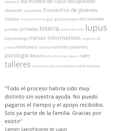
dia mundial del lupus
discapacidad
saludable
Encuentro de jóvenes
donación
encuentro
Felupus
INSTAGRAMM
guía pacientes
fotoprotectores
guía
lupus
loteria
jornadas
jornada
loteria del niño
mesas informativas
lupusmalaga
mi grano de
nutrición
pacientes
mindfulness
noticia
arena
psicología
Revista
taller
soles de pimpi
tabaco
talleres
vacuna covid
vacunas
vacaciones
vacuna
Todo el proceso habría sido muy
distinto sin vuestra ayuda. No puedo
pagaros el tiempo y el apoyo recibidos.
Sois ya parte de la familia. Gracias por
existir
Carmen Sáenz
Paciente de Lupus