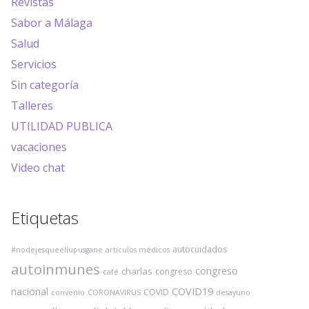
Revistas
Sabor a Málaga
Salud
Servicios
Sin categoría
Talleres
UTILIDAD PUBLICA
vacaciones
Video chat
Etiquetas
autocuidados
#nodejesqueellupusgane
artículos médicos
autoinmunes
congreso
charlas
congreso
café
COVID19
nacional
COVID
convenio
CORONAVIRUS
desayuno