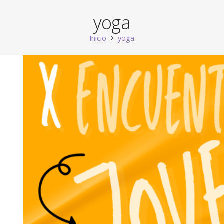
yoga
Inicio
yoga